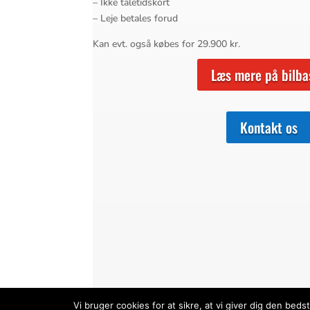
– Ikke taletidskort
– Leje betales forud
Kan evt. også købes for 29.900 kr.
Læs mere på bilba
Kontakt os
Vi bruger cookies for at sikre, at vi giver dig den be