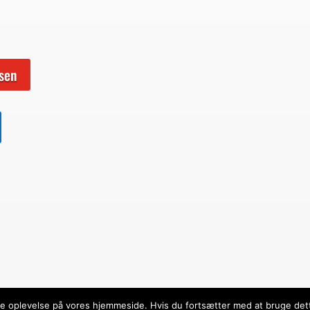
sen
dste oplevelse på vores hjemmeside. Hvis du fortsætter med at bruge dett