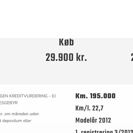
Køb
29.900 kr.
Km. 195.000
NGEN KREDITVURDERING – EJ
SESGEBYR
Km/l. 22,7
5 kr. om måneden uden
Modelår 2012
et depositum eller
1. registrering 3/201